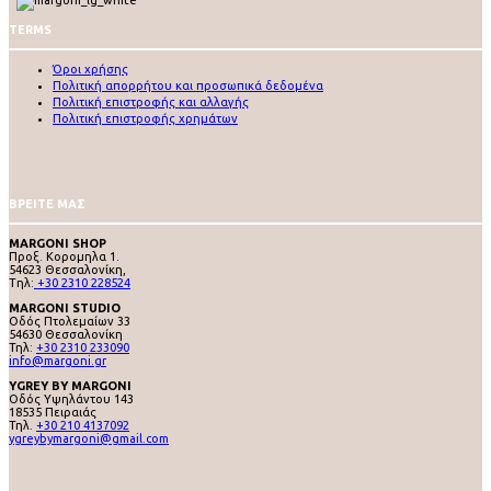
TERMS
Όροι χρήσης
Πολιτική απορρήτου και προσωπικά δεδομένα
Πολιτική επιστροφής και αλλαγής
Πολιτική επιστροφής χρημάτων
ΒΡΕΙΤΕ ΜΑΣ
MARGONI SHOP
Προξ. Κορομηλα 1.
54623 Θεσσαλονίκη,
Tηλ:
+30 2310 228524
MARGONI STUDIO
Οδός Πτολεμαίων 33
54630 Θεσσαλονίκη
Τηλ:
+30 2310 233090
info@margoni.gr
YGREY BY MARGONI
Oδός Υψηλάντου 143
18535 Πειραιάς
Τηλ.
+30 210 4137092
ygreybymargoni@gmail.com