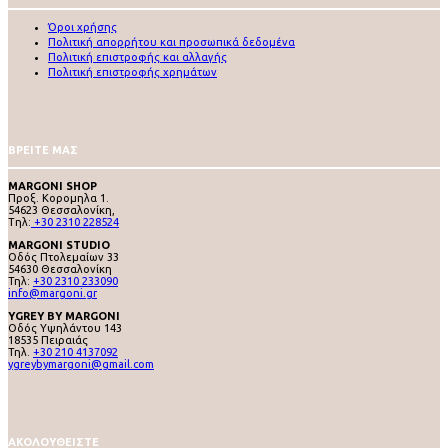
Όροι χρήσης
Πολιτική απορρήτου και προσωπικά δεδομένα
Πολιτική επιστροφής και αλλαγής
Πολιτική επιστροφής χρημάτων
ΒΡΕΙΤΕ ΜΑΣ
MARGONI SHOP
Προξ. Κορομηλα 1.
54623 Θεσσαλονίκη,
Tηλ:
+30 2310 228524
MARGONI STUDIO
Οδός Πτολεμαίων 33
54630 Θεσσαλονίκη
Τηλ:
+30 2310 233090
info@margoni.gr
YGREY BY MARGONI
Oδός Υψηλάντου 143
18535 Πειραιάς
Τηλ.
+30 210 4137092
ygreybymargoni@gmail.com
ΑΚΟΛΟΥΘΕΙΣΤΕ