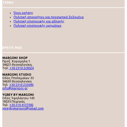
TERMS
Όροι χρήσης
Πολιτική απορρήτου και προσωπικά δεδομένα
Πολιτική επιστροφής και αλλαγής
Πολιτική επιστροφής χρημάτων
ΒΡΕΙΤΕ ΜΑΣ
MARGONI SHOP
Προξ. Κορομηλα 1.
54623 Θεσσαλονίκη,
Tηλ:
+30 2310 228524
MARGONI STUDIO
Οδός Πτολεμαίων 33
54630 Θεσσαλονίκη
Τηλ:
+30 2310 233090
info@margoni.gr
YGREY BY MARGONI
Oδός Υψηλάντου 143
18535 Πειραιάς
Τηλ.
+30 210 4137092
ygreybymargoni@gmail.com