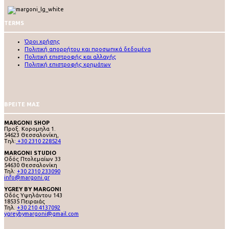
TERMS
Όροι χρήσης
Πολιτική απορρήτου και προσωπικά δεδομένα
Πολιτική επιστροφής και αλλαγής
Πολιτική επιστροφής χρημάτων
ΒΡΕΙΤΕ ΜΑΣ
MARGONI SHOP
Προξ. Κορομηλα 1.
54623 Θεσσαλονίκη,
Tηλ:
+30 2310 228524
MARGONI STUDIO
Οδός Πτολεμαίων 33
54630 Θεσσαλονίκη
Τηλ:
+30 2310 233090
info@margoni.gr
YGREY BY MARGONI
Oδός Υψηλάντου 143
18535 Πειραιάς
Τηλ.
+30 210 4137092
ygreybymargoni@gmail.com