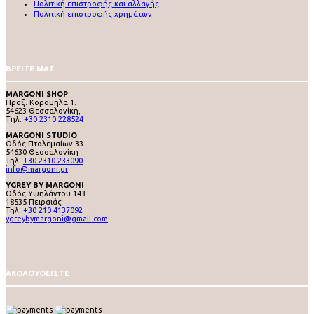
Πολιτική επιστροφής και αλλαγής
Πολιτική επιστροφής χρημάτων
ΒΡΕΙΤΕ ΜΑΣ
MARGONI SHOP
Προξ. Κορομηλα 1.
54623 Θεσσαλονίκη,
Tηλ:
+30 2310 228524
MARGONI STUDIO
Οδός Πτολεμαίων 33
54630 Θεσσαλονίκη
Τηλ:
+30 2310 233090
info@margoni.gr
YGREY BY MARGONI
Oδός Υψηλάντου 143
18535 Πειραιάς
Τηλ.
+30 210 4137092
ygreybymargoni@gmail.com
ΑΚΟΛΟΥΘΕΙΣΤΕ