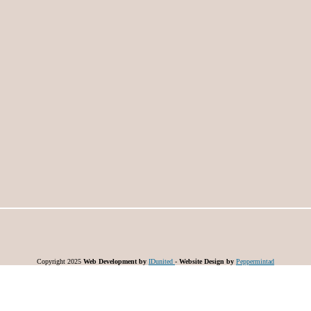
Copyright 2025
Web Development by
IDunited
-
Website Design by
Peppermintad