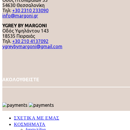
Οδός Πτολεμαίων 33
54630 Θεσσαλονίκη
Τηλ:
+30 2310 233090
info@margoni.gr
YGREY BY MARGONI
Oδός Υψηλάντου 143
18535 Πειραιάς
Τηλ.
+30 210 4137092
ygreybymargoni@gmail.com
ΑΚΟΛΟΥΘΕΙΣΤΕ
ΣΧΕΤΙΚΑ ΜΕ ΕΜΑΣ
ΚΟΣΜΗΜΑΤΑ
δαχτυλίδια