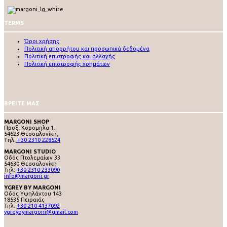
TERMS
Όροι χρήσης
Πολιτική απορρήτου και προσωπικά δεδομένα
Πολιτική επιστροφής και αλλαγής
Πολιτική επιστροφής χρημάτων
ΒΡΕΙΤΕ ΜΑΣ
MARGONI SHOP
Προξ. Κορομηλα 1.
54623 Θεσσαλονίκη,
Tηλ:
+30 2310 228524
MARGONI STUDIO
Οδός Πτολεμαίων 33
54630 Θεσσαλονίκη
Τηλ:
+30 2310 233090
info@margoni.gr
YGREY BY MARGONI
Oδός Υψηλάντου 143
18535 Πειραιάς
Τηλ.
+30 210 4137092
ygreybymargoni@gmail.com