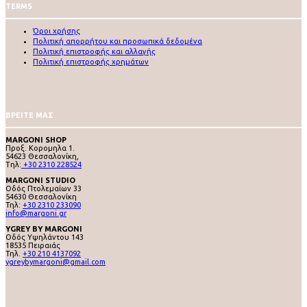
TERMS
Όροι χρήσης
Πολιτική απορρήτου και προσωπικά δεδομένα
Πολιτική επιστροφής και αλλαγής
Πολιτική επιστροφής χρημάτων
ΒΡΕΙΤΕ ΜΑΣ
MARGONI SHOP
Προξ. Κορομηλα 1.
54623 Θεσσαλονίκη,
Tηλ:
+30 2310 228524
MARGONI STUDIO
Οδός Πτολεμαίων 33
54630 Θεσσαλονίκη
Τηλ:
+30 2310 233090
info@margoni.gr
YGREY BY MARGONI
Oδός Υψηλάντου 143
18535 Πειραιάς
Τηλ.
+30 210 4137092
ygreybymargoni@gmail.com